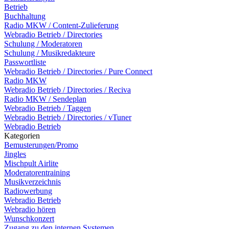
Betrieb
Buchhaltung
Radio MKW / Content-Zulieferung
Webradio Betrieb / Directories
Schulung / Moderatoren
Schulung / Musikredakteure
Passwortliste
Webradio Betrieb / Directories / Pure Connect
Radio MKW
Webradio Betrieb / Directories / Reciva
Radio MKW / Sendeplan
Webradio Betrieb / Taggen
Webradio Betrieb / Directories / vTuner
Webradio Betrieb
Kategorien
Bemusterungen/Promo
Jingles
Mischpult Airlite
Moderatorentraining
Musikverzeichnis
Radiowerbung
Webradio Betrieb
Webradio hören
Wunschkonzert
Zugang zu den internen Systemen