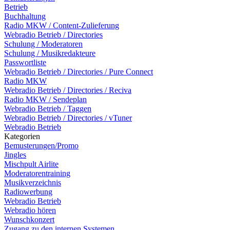
Betrieb
Buchhaltung
Radio MKW / Content-Zulieferung
Webradio Betrieb / Directories
Schulung / Moderatoren
Schulung / Musikredakteure
Passwortliste
Webradio Betrieb / Directories / Pure Connect
Radio MKW
Webradio Betrieb / Directories / Reciva
Radio MKW / Sendeplan
Webradio Betrieb / Taggen
Webradio Betrieb / Directories / vTuner
Webradio Betrieb
Kategorien
Bemusterungen/Promo
Jingles
Mischpult Airlite
Moderatorentraining
Musikverzeichnis
Radiowerbung
Webradio Betrieb
Webradio hören
Wunschkonzert
Zugang zu den internen Systemen